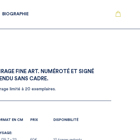
BIOGRAPHIE
IRAGE FINE ART. NUMÉROTÉ ET SIGNÉ
ENDU SANS CADRE.
rage limité à 20 exemplaires.
ORMAT EN CM
PRIX
DISPONIBILITÉ
YSAGE:
 (29.7 x 21)
60€
10 tirages restants