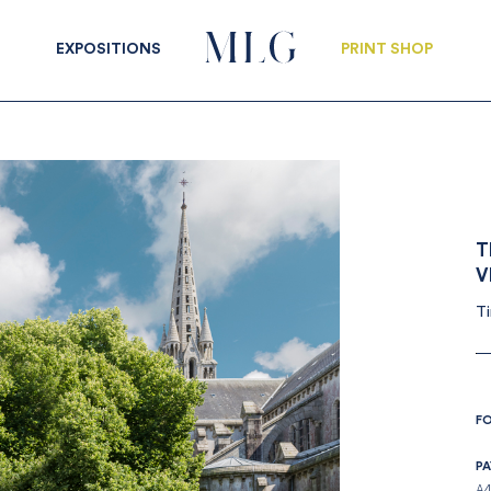
EXPOSITIONS
PRINT SHOP
T
V
Ti
F
PA
A4