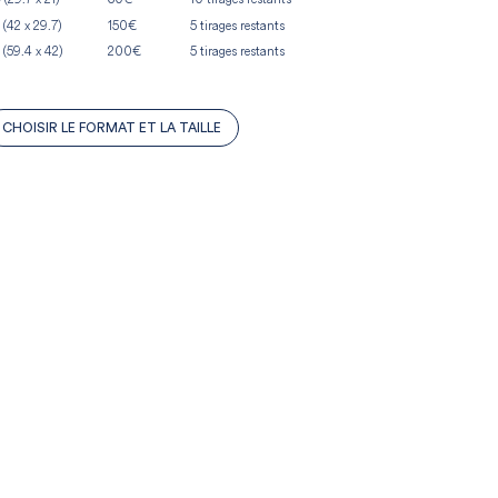
 (42 x 29.7)
150€
5 tirages restants
 (59.4 x 42)
200€
5 tirages restants
CHOISIR LE FORMAT ET LA TAILLE